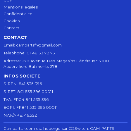
Mentions legales
Confidentialite
Cookies
Contact
CONTACT
Email:
campartsfr@gmail.com
Telephone:
01 48 33 72 73
Adresse:
278 Avenue Des Magasins Généraux 93300
Aubervilliers Batiments 278
INFOS SOCIETE
SIREN:
841 535 396
SIRET:
841 535 396 00011
TVA:
FR04 841 535 396
EORI:
FR841 535 396 00011
NAF/APE:
46.52Z
Campartsfr.com est heberge sur O2Switch.
CAM PARTS