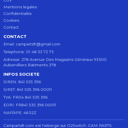
Mentions legales
Confidentialite
Cookies
Contact
CONTACT
Email:
campartsfr@gmail.com
Telephone:
01 48 33 72 73
Adresse:
278 Avenue Des Magasins Généraux 93300
Aubervilliers Batiments 278
INFOS SOCIETE
SIREN:
841 535 396
SIRET:
841 535 396 00011
TVA:
FR04 841 535 396
EORI:
FR841 535 396 00011
NAF/APE:
46.52Z
Campartsfr.com est heberge sur O2Switch.
CAM PARTS