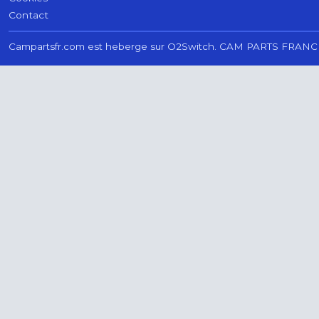
Contact
Campartsfr.com est heberge sur O2Switch.
CAM PARTS FRANC