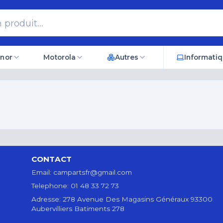
nor
Motorola
Autres
Informati
CONTACT
Email:
campartsfr@gmail.com
Telephone:
01 48 33 72 73
Adresse:
278 Avenue Des Magasins Généraux 93300
Aubervilliers Batiments 278