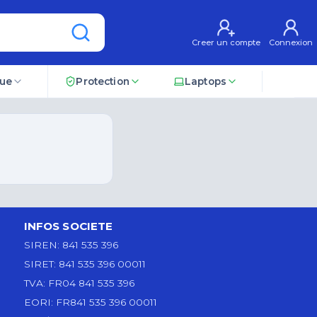
Creer un compte
Connexion
que
Protection
Laptops
INFOS SOCIETE
SIREN:
841 535 396
SIRET:
841 535 396 00011
TVA:
FR04 841 535 396
EORI:
FR841 535 396 00011