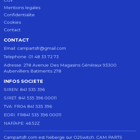
Mentions legales
Confidentialite
Cookies
Contact
CONTACT
Email:
campartsfr@gmail.com
Telephone:
01 48 33 72 73
Adresse:
278 Avenue Des Magasins Généraux 93300
Aubervilliers Batiments 278
INFOS SOCIETE
SIREN:
841 535 396
SIRET:
841 535 396 00011
TVA:
FR04 841 535 396
EORI:
FR841 535 396 00011
NAF/APE:
46.52Z
Campartsfr.com est heberge sur O2Switch.
CAM PARTS