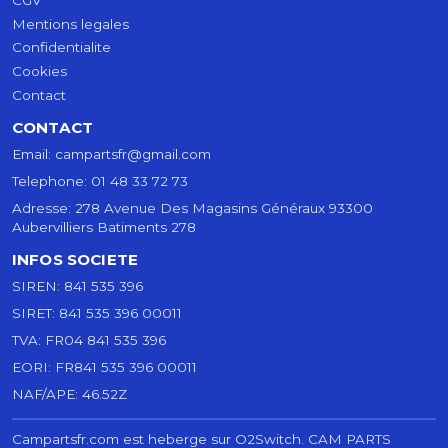
Mentions legales
Confidentialite
Cookies
Contact
CONTACT
Email:
campartsfr@gmail.com
Telephone:
01 48 33 72 73
Adresse:
278 Avenue Des Magasins Généraux 93300
Aubervilliers Batiments 278
INFOS SOCIETE
SIREN:
841 535 396
SIRET:
841 535 396 00011
TVA:
FR04 841 535 396
EORI:
FR841 535 396 00011
NAF/APE:
46.52Z
Campartsfr.com est heberge sur O2Switch.
CAM PARTS