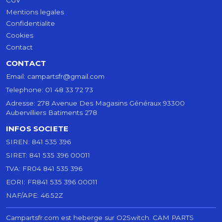
Mentions legales
Confidentialite
Cookies
Contact
CONTACT
Email:
campartsfr@gmail.com
Telephone:
01 48 33 72 73
Adresse:
278 Avenue Des Magasins Généraux 93300
Aubervilliers Batiments 278
INFOS SOCIETE
SIREN:
841 535 396
SIRET:
841 535 396 00011
TVA:
FR04 841 535 396
EORI:
FR841 535 396 00011
NAF/APE:
46.52Z
Campartsfr.com est heberge sur O2Switch.
CAM PARTS