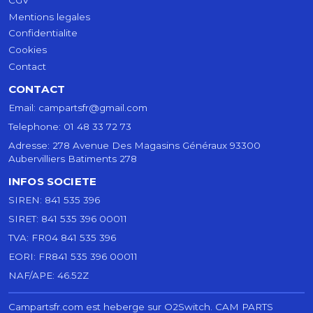
Mentions legales
Confidentialite
Cookies
Contact
CONTACT
Email:
campartsfr@gmail.com
Telephone:
01 48 33 72 73
Adresse:
278 Avenue Des Magasins Généraux 93300
Aubervilliers Batiments 278
INFOS SOCIETE
SIREN:
841 535 396
SIRET:
841 535 396 00011
TVA:
FR04 841 535 396
EORI:
FR841 535 396 00011
NAF/APE:
46.52Z
Campartsfr.com est heberge sur O2Switch.
CAM PARTS