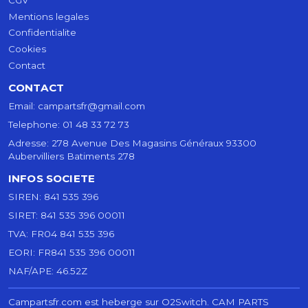
Mentions legales
Confidentialite
Cookies
Contact
CONTACT
Email:
campartsfr@gmail.com
Telephone:
01 48 33 72 73
Adresse:
278 Avenue Des Magasins Généraux 93300
Aubervilliers Batiments 278
INFOS SOCIETE
SIREN:
841 535 396
SIRET:
841 535 396 00011
TVA:
FR04 841 535 396
EORI:
FR841 535 396 00011
NAF/APE:
46.52Z
Campartsfr.com est heberge sur O2Switch.
CAM PARTS